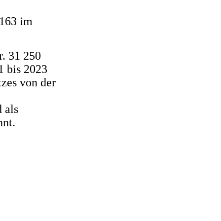
1163 im
r. 31 250
1 bis 2023
tzes von der
 als
nnt.