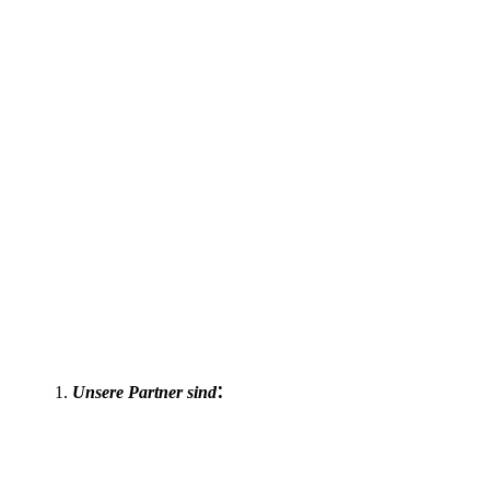
Mitgliederfahrt-16.08.2017--
:
Unsere Partner sind