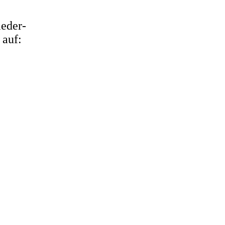
ieder-
 auf:
Mitgliederfahrt-16.08.2017-
-