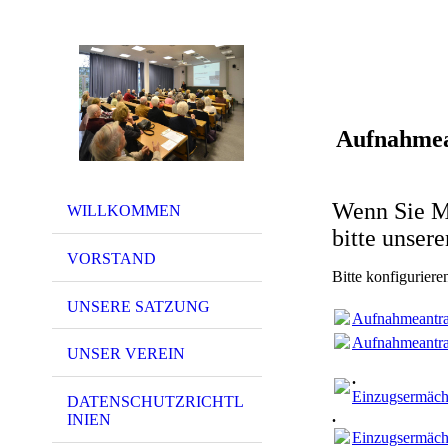
Aufnahme
Wenn Sie Mi
WILLKOMMEN
bitte unser
VORSTAND
Bitte konfigurier
UNSERE SATZUNG
Aufnahmeantra
Aufnahmeantra
UNSER VEREIN
.
Einzugsermäch
DATENSCHUTZRICHTL
.
INIEN
Einzugsermäch