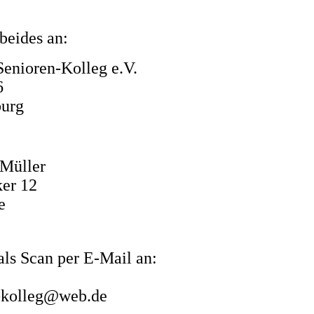
beides an:
r Senioren-Kolleg e.V.
 Grün 16
urg
 Müller
er 12
lbe
als Scan per E-Mail an:
-kolleg@web.de